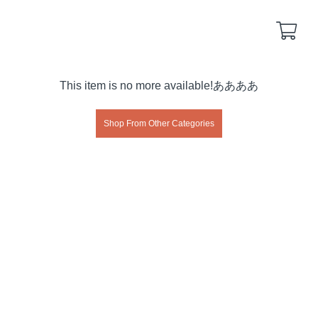
Back
Back
This item is no more available!ああああ
yakuyoke
remote-yakuyoke
Shop From Other Categories