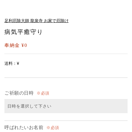
足利厄除大師 龍泉寺 お家で厄除け
病気平癒守り
奉納金 ¥0
送料：¥
ご祈願の日時
必須
呼ばれたいお名前
必須