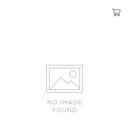
Back
Back
yakuyoke
remote-yakuyoke