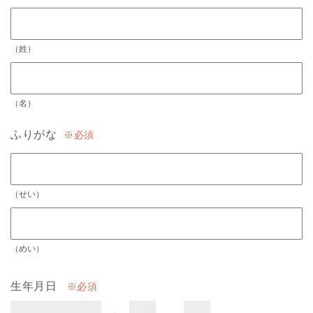
（姓）
（名）
ふりがな
必須
（せい）
（めい）
生年月日
必須