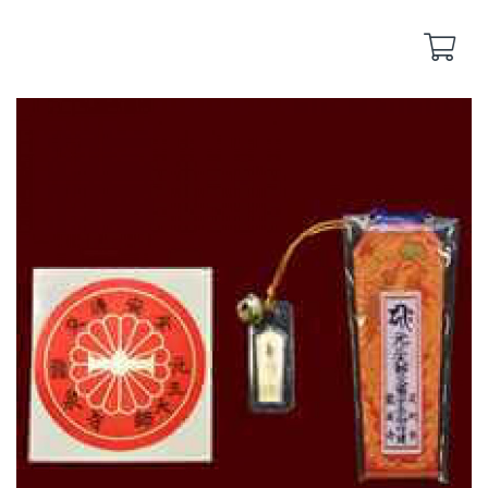
Back
Back
yakuyoke
remote-yakuyoke