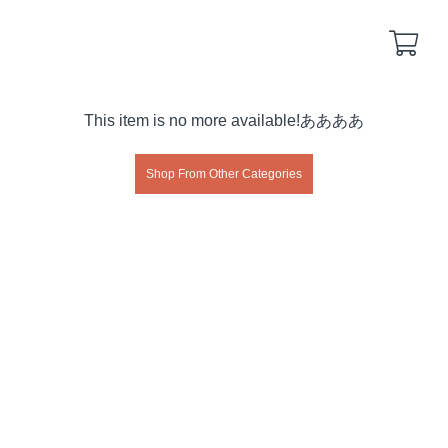
Back
Back
This item is no more available!ああああ
yakuyoke
remote-yakuyoke
Shop From Other Categories