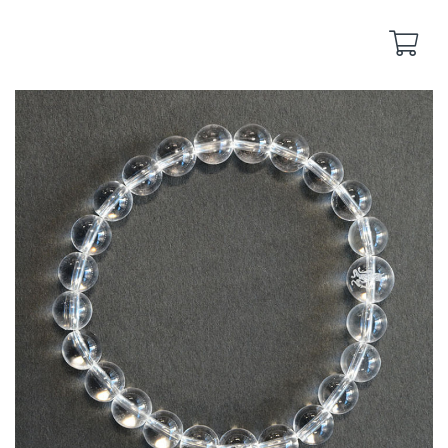
Back
Back
yakuyoke
remote-yakuyoke