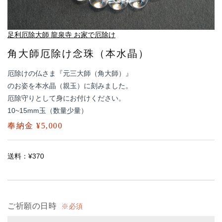
足利厄除大師 龍泉寺 お家で厄除け
角大師厄除け念珠（本水晶）
厄除けの仏さま『元三大師（角大師）』
のお姿を本水晶（親玉）に刻みました。
厄除守りとして身にお付けください。
10~15mm玉（数量少量）
奉納金 ¥5,000
送料：¥370
ご祈願の日時
必須