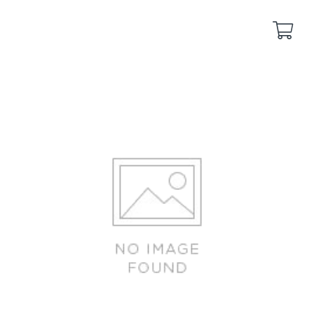
Back
Back
yakuyoke
remote-yakuyoke