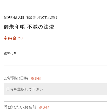
足利厄除大師 龍泉寺 お家で厄除け
御朱印帳 不滅の法燈
奉納金 ¥0
送料：¥
ご祈願の日時
必須
呼ばれたいお名前
必須