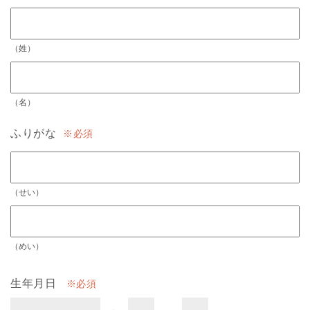
（姓）
（名）
ふりがな
必須
（せい）
（めい）
生年月日
必須