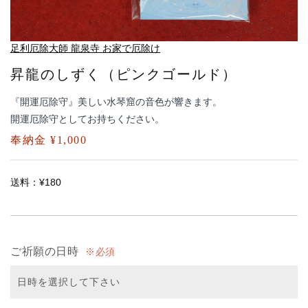
足利厄除大師 龍泉寺 お家で厄除け
昇龍のしずく（ピンクゴールド）
『開運厄除守』美しい水琴窟の音色が響きます。
開運厄除守としてお持ちください。
奉納金 ¥1,000
送料：¥180
ご祈願の日時
必須