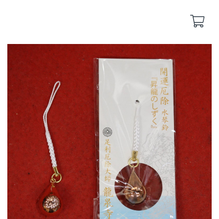
Back
Back
yakuyoke
remote-yakuyoke