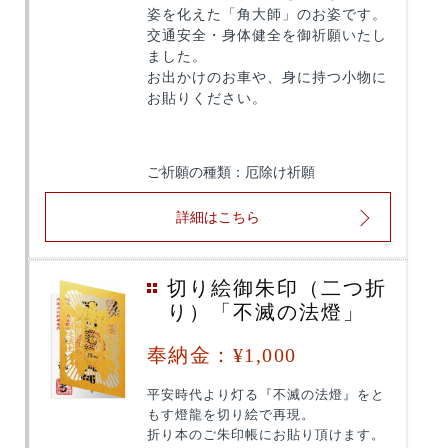
姿を化えた「角大師」のお姿です。
交通安全・身体健全を御祈願いたし
ました。
お出かけのお車や、身に持つ小物に
お貼りください。
ご祈願の種類：厄除け祈願
詳細はこちら
切り絵御朱印（二つ折
り）「不滅の法燈」
奉納金：¥1,000
平安時代より灯る『不滅の法燈』をと
もす燈龍を切り絵で再現。
折り本のご朱印帳にお貼り頂けます。