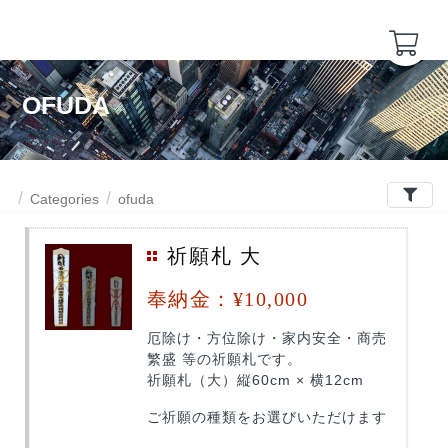
Back
OFUDA
remote-yakuyoke
Filters
Categories
ofuda
祈願札 大
奉納金：¥10,000
厄除け・方位除け・家内安全・商売
繁盛 等の祈願札です。
祈願札（大）縦60cm × 横12cm
ご祈願の種類をお選びいただけます