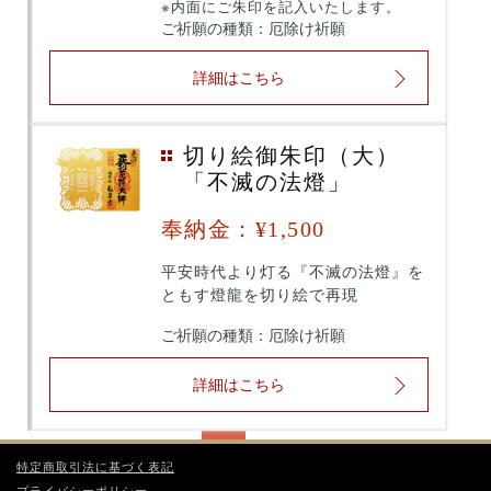
※
内面にご朱印を記入いたします。
ご祈願の種類：厄除け祈願
詳細はこちら
切り絵御朱印（大）
「不滅の法燈」
奉納金：¥1,500
平安時代より灯る『不滅の法燈』を
ともす燈龍を切り絵で再現
ご祈願の種類：厄除け祈願
詳細はこちら
«
1
2
»
特定商取引法に基づく表記