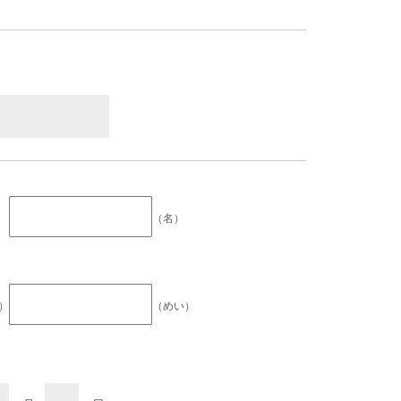
（名）
）
（めい）