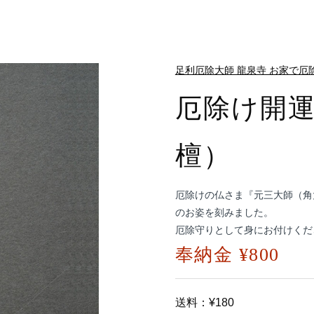
足利厄除大師 龍泉寺 お家で厄
厄除け開
檀）
厄除けの仏さま『元三大師（角
のお姿を刻みました。
厄除守りとして身にお付けくだ
奉納金 ¥800
送料：¥180