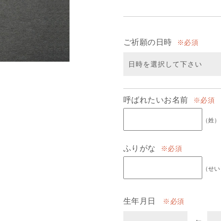
ご祈願の日時
必須
呼ばれたいお名前
必須
（姓）
ふりがな
必須
（せい
生年月日
必須