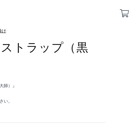
除け
運ストラップ（黒
大師）』
さい。