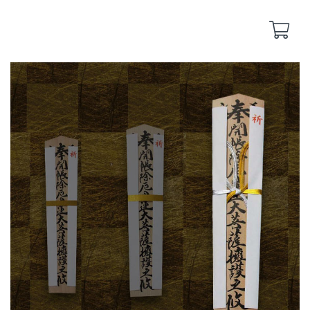
Back
Back
yakuyoke
remote-yakuyoke