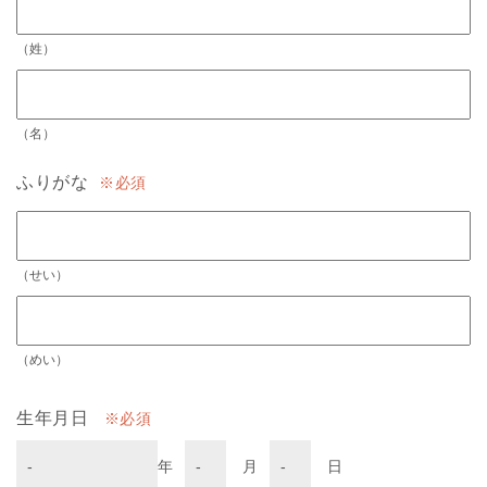
（姓）
（名）
ふりがな
必須
（せい）
（めい）
生年月日
必須
年
月
日