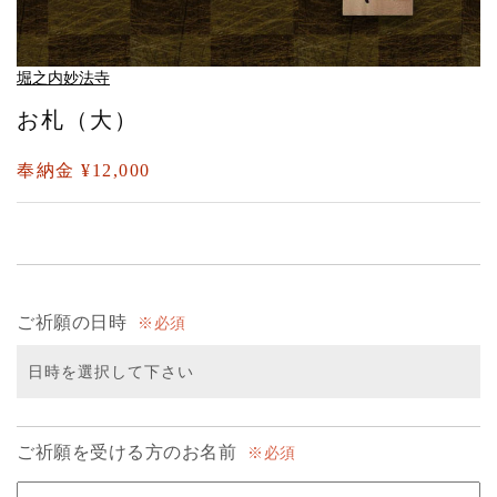
堀之内妙法寺
お札（大）
奉納金 ¥12,000
ご祈願の日時
必須
ご祈願を受ける方のお名前
必須